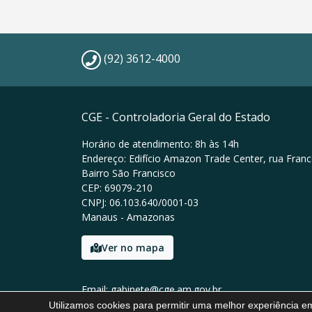
(92) 3612-4000
CGE - Controladoria Geral do Estado
Horário de atendimento: 8h às 14h
Endereço: Edifício Amazon Trade Center, rua Franc
Bairro São Francisco
CEP: 69079-210
CNPJ: 06.103.640/0001-03
Manaus - Amazonas
Ver no mapa
Email: gabinete@cge.am.gov.br
Tel: (92) 3612-4000
Utilizamos cookies para permitir uma melhor experiência 