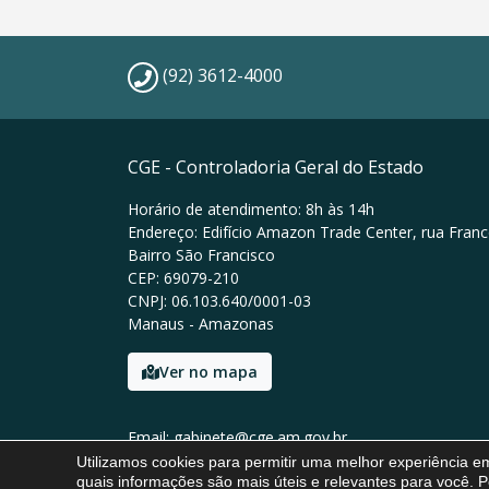
(92) 3612-4000
CGE - Controladoria Geral do Estado
Horário de atendimento: 8h às 14h
Endereço: Edifício Amazon Trade Center, rua Franc
Bairro São Francisco
CEP: 69079-210
CNPJ: 06.103.640/0001-03
Manaus - Amazonas
Ver no mapa
Email: gabinete@cge.am.gov.br
Tel: (92) 3612-4000
Utilizamos cookies para permitir uma melhor experiência 
quais informações são mais úteis e relevantes para você. P