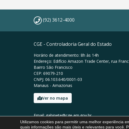
(92) 3612-4000
CGE - Controladoria Geral do Estado
Horário de atendimento: 8h às 14h
Endereço: Edifício Amazon Trade Center, rua Franc
Bairro São Francisco
CEP: 69079-210
CNPJ: 06.103.640/0001-03
Manaus - Amazonas
Ver no mapa
Email: gabinete@cge.am.gov.br
Tel: (92) 3612-4000
Utilizamos cookies para permitir uma melhor experiência 
quais informações são mais úteis e relevantes para você. P