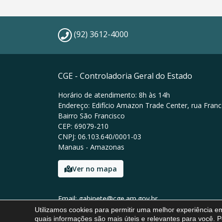
(92) 3612-4000
CGE - Controladoria Geral do Estado
Horário de atendimento: 8h às 14h
Endereço: Edifício Amazon Trade Center, rua Franc
Bairro São Francisco
CEP: 69079-210
CNPJ: 06.103.640/0001-03
Manaus - Amazonas
Ver no mapa
Email: gabinete@cge.am.gov.br
Tel: (92) 3612-4000
Utilizamos cookies para permitir uma melhor experiência 
quais informações são mais úteis e relevantes para você. P