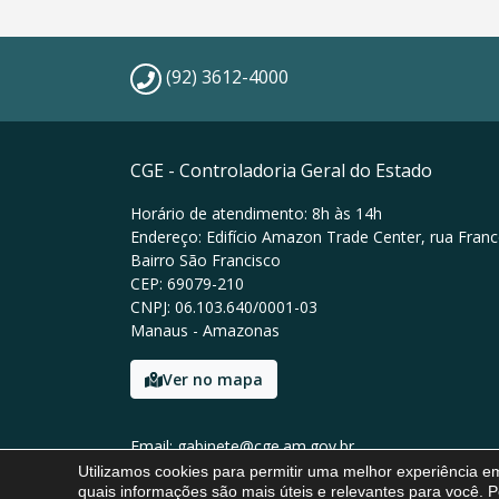
(92) 3612-4000
CGE - Controladoria Geral do Estado
Horário de atendimento: 8h às 14h
Endereço: Edifício Amazon Trade Center, rua Franc
Bairro São Francisco
CEP: 69079-210
CNPJ: 06.103.640/0001-03
Manaus - Amazonas
Ver no mapa
Email: gabinete@cge.am.gov.br
Tel: (92) 3612-4000
Utilizamos cookies para permitir uma melhor experiência 
quais informações são mais úteis e relevantes para você. P