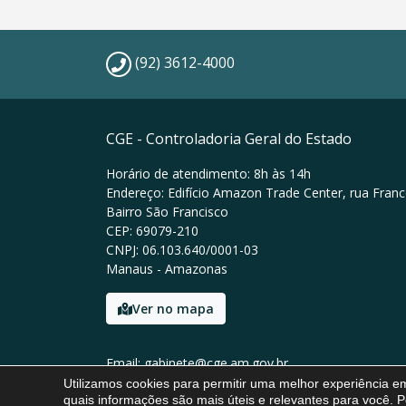
(92) 3612-4000
CGE - Controladoria Geral do Estado
Horário de atendimento: 8h às 14h
Endereço: Edifício Amazon Trade Center, rua Franc
Bairro São Francisco
CEP: 69079-210
CNPJ: 06.103.640/0001-03
Manaus - Amazonas
Ver no mapa
Email: gabinete@cge.am.gov.br
Tel: (92) 3612-4000
Utilizamos cookies para permitir uma melhor experiência 
quais informações são mais úteis e relevantes para você. P