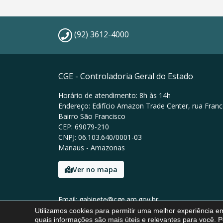
(92) 3612-4000
CGE - Controladoria Geral do Estado
Horário de atendimento: 8h às 14h
Endereço: Edifício Amazon Trade Center, rua Franc
Bairro São Francisco
CEP: 69079-210
CNPJ: 06.103.640/0001-03
Manaus - Amazonas
Ver no mapa
Email: gabinete@cge.am.gov.br
Tel: (92) 3612-4000
Utilizamos cookies para permitir uma melhor experiência 
quais informações são mais úteis e relevantes para você. P