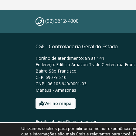
(92) 3612-4000
CGE - Controladoria Geral do Estado
Horário de atendimento: 8h às 14h
Endereço: Edifício Amazon Trade Center, rua Franc
Bairro São Francisco
CEP: 69079-210
CNPJ: 06.103.640/0001-03
Manaus - Amazonas
Ver no mapa
Email: gabinete@cge.am.gov.br
Tel: (92) 3612-4000
Utilizamos cookies para permitir uma melhor experiência 
quais informações são mais úteis e relevantes para você. P