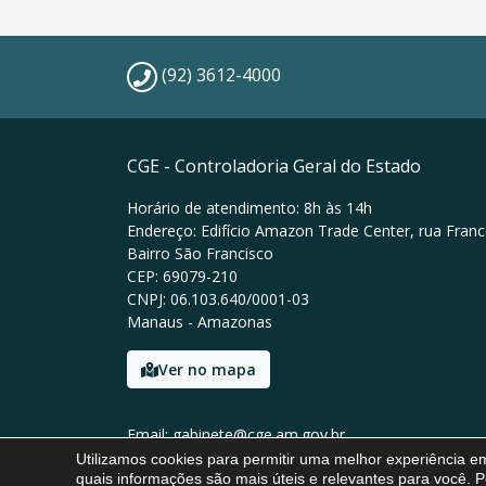
(92) 3612-4000
CGE - Controladoria Geral do Estado
Horário de atendimento: 8h às 14h
Endereço: Edifício Amazon Trade Center, rua Franc
Bairro São Francisco
CEP: 69079-210
CNPJ: 06.103.640/0001-03
Manaus - Amazonas
Ver no mapa
Email: gabinete@cge.am.gov.br
Tel: (92) 3612-4000
Utilizamos cookies para permitir uma melhor experiência 
quais informações são mais úteis e relevantes para você. P