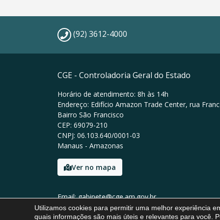
(92) 3612-4000
CGE - Controladoria Geral do Estado
Horário de atendimento: 8h às 14h
Endereço: Edifício Amazon Trade Center, rua Franc
Bairro São Francisco
CEP: 69079-210
CNPJ: 06.103.640/0001-03
Manaus - Amazonas
Ver no mapa
Email: gabinete@cge.am.gov.br
Tel: (92) 3612-4000
Utilizamos cookies para permitir uma melhor experiência 
quais informações são mais úteis e relevantes para você. P