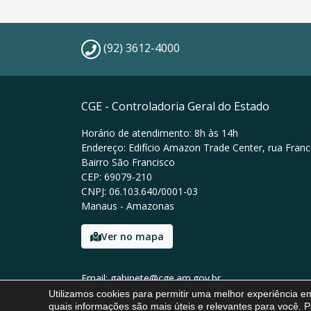
(92) 3612-4000
CGE - Controladoria Geral do Estado
Horário de atendimento: 8h às 14h
Endereço: Edifício Amazon Trade Center, rua Franc
Bairro São Francisco
CEP: 69079-210
CNPJ: 06.103.640/0001-03
Manaus - Amazonas
Ver no mapa
Email: gabinete@cge.am.gov.br
Tel: (92) 3612-4000
Utilizamos cookies para permitir uma melhor experiência 
quais informações são mais úteis e relevantes para você. P