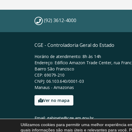
(92) 3612-4000
CGE - Controladoria Geral do Estado
Horário de atendimento: 8h às 14h
Endereço: Edifício Amazon Trade Center, rua Franc
Bairro São Francisco
CEP: 69079-210
CNPJ: 06.103.640/0001-03
Manaus - Amazonas
Ver no mapa
Email: gabinete@cge.am.gov.br
Tel: (92) 3612-4000
Utilizamos cookies para permitir uma melhor experiência 
quais informações são mais úteis e relevantes para você. P