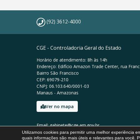
(92) 3612-4000
CGE - Controladoria Geral do Estado
Horário de atendimento: 8h às 14h
Endereço: Edifício Amazon Trade Center, rua Franc
Bairro São Francisco
CEP: 69079-210
CNPJ: 06.103.640/0001-03
Manaus - Amazonas
Ver no mapa
Email: gabinete@cge.am.gov.br
Tel: (92) 3612-4000
Utilizamos cookies para permitir uma melhor experiência 
quais informações são mais úteis e relevantes para você. P