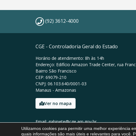
(92) 3612-4000
CGE - Controladoria Geral do Estado
Horário de atendimento: 8h às 14h
Endereço: Edifício Amazon Trade Center, rua Franc
Bairro São Francisco
CEP: 69079-210
CNPJ: 06.103.640/0001-03
Manaus - Amazonas
Ver no mapa
Email: gabinete@cge.am.gov.br
Tel: (92) 3612-4000
Utilizamos cookies para permitir uma melhor experiência 
quais informações são mais úteis e relevantes para você. P