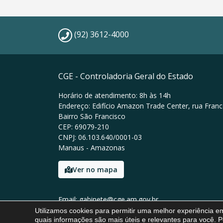
(92) 3612-4000
CGE - Controladoria Geral do Estado
Horário de atendimento: 8h às 14h
Endereço: Edifício Amazon Trade Center, rua Franc
Bairro São Francisco
CEP: 69079-210
CNPJ: 06.103.640/0001-03
Manaus - Amazonas
Ver no mapa
Email: gabinete@cge.am.gov.br
Tel: (92) 3612-4000
Utilizamos cookies para permitir uma melhor experiência 
quais informações são mais úteis e relevantes para você. P