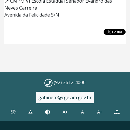
📍 CMPM VI Escola Estadual Senador Evandro das
Neves Carreira
Avenida da Felicidade S/N
(92) 3612-4000
gabinete@cge.am.gov.br