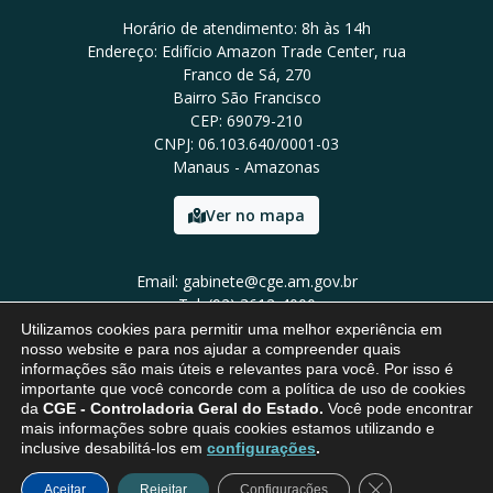
Horário de atendimento: 8h às 14h
Endereço: Edifício Amazon Trade Center, rua
Franco de Sá, 270
Bairro São Francisco
CEP: 69079-210
CNPJ: 06.103.640/0001-03
Manaus - Amazonas
Ver no mapa
Email: gabinete@cge.am.gov.br
Tel: (92) 3612-4000
Utilizamos cookies para permitir uma melhor experiência em
nosso website e para nos ajudar a compreender quais
informações são mais úteis e relevantes para você. Por isso é
importante que você concorde com a política de uso de cookies
da
CGE - Controladoria Geral do Estado.
Você pode encontrar
mais informações sobre quais cookies estamos utilizando e
inclusive desabilitá-los em
configurações
.
Close GDPR Coo
Aceitar
Rejeitar
Configurações