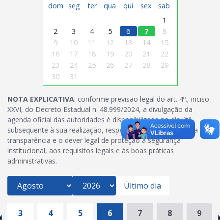
dom
seg
ter
qua
qui
sex
sab
1
2
3
4
5
6
7
8
9
10
11
12
13
14
15
16
17
18
19
20
21
22
23
24
25
26
27
28
29
30
31
NOTA EXPLICATIVA
: conforme previsão legal do art. 4º., inciso
XXVI, do Decreto Estadual n. 48.999/2024, a divulgação da
agenda oficial das autoridades é disponibilizada no dia útil
subsequente à sua realização, respeitando-se o princípio da
transparência e o dever legal de proteção à segurança
institucional, aos requisitos legais e às boas práticas
administrativas.
Último dia
3
4
5
6
7
8
9